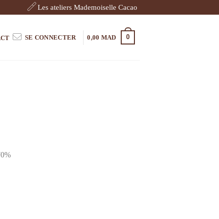
Les ateliers Mademoiselle Cacao
0
SE CONNECTER
0,00
MAD
ACT
 70%
 70%