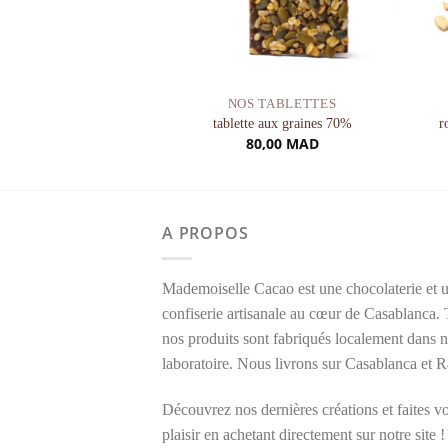
AMME HEALTHY
NOS TABLETTES
olitain 70%
tablette aux graines 70%
r
0,00
MAD
80,00
MAD
A PROPOS
Mademoiselle Cacao est une chocolaterie et 
confiserie artisanale au cœur de Casablanca.
nos produits sont fabriqués localement dans n
laboratoire. Nous livrons sur Casablanca et R
Découvrez nos dernières créations et faites v
plaisir en achetant directement sur notre site !