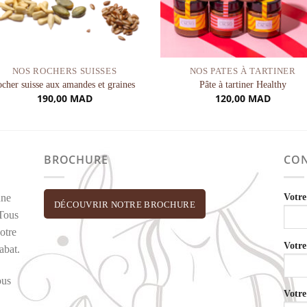
NOS ROCHERS SUISSES
NOS PATES À TARTINER
ocher suisse aux amandes et graines
Pâte à tartiner Healthy
190,00
MAD
120,00
MAD
BROCHURE
CON
Votr
une
DÉCOUVRIR NOTRE BROCHURE
 Tous
otre
Votre
abat.
ous
Votre