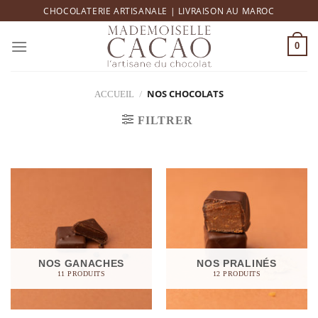
Skip
CHOCOLATERIE ARTISANALE | LIVRAISON AU MAROC
to
content
0
/
NOS CHOCOLATS
ACCUEIL
FILTRER
NOS GANACHES
NOS PRALINÉS
11 PRODUITS
12 PRODUITS