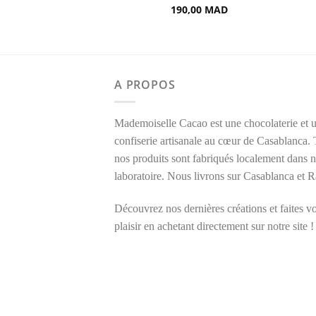
het de 150g
190,00
MAD
0,00
MAD
A PROPOS
Mademoiselle Cacao est une chocolaterie et 
confiserie artisanale au cœur de Casablanca.
nos produits sont fabriqués localement dans n
laboratoire. Nous livrons sur Casablanca et R
Découvrez nos dernières créations et faites v
plaisir en achetant directement sur notre site !