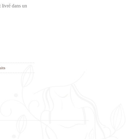
 livré dans un
ouge
uits