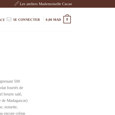
Les ateliers Mademoiselle Cacao
0
SE CONNECTER
0,00
MAD
ACT
mprenant 500
lat fourrés de
l beurre salé,
le de Madagascar)
e, noisette,
 ou encore crème