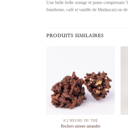
Une belle boîte orange et jaune comprenant 5
framboise, café et vanille de Madascar) ou de
PRODUITS SIMILAIRES
Ajouter à la liste de souhaits
Ajouter à la liste de souhaits
S SACHETS
A L'HEURE DU THÉ
es Chocolat au Lait en
Rochers suisses amandes