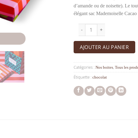
d’amande ou de noisette). Le tout
élégant sac Mademoiselle Cacao
quantité de Boîte rose et r
AJOUTER AU PANIER
Catégories :
,
Nos boites
Tous les prod
Étiquette :
chocolat