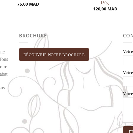
150g.
75,00
MAD
120,00
MAD
BROCHURE
CON
Votr
une
DÉCOUVRIR NOTRE BROCHURE
 Tous
otre
Votre
abat.
ous
Votre