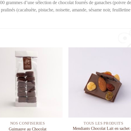
00 grammes d’une sélection de chocolat fourrés de ganaches (poivre de 
 pralinés (cacahuète, pistache, noisette, amande, sésame noir, feuilleti
Ajouter à la liste de souhaits
Ajouter à la liste de sou
NOS CONFISERIES
TOUS LES PRODUITS
Mendiants Chocolat Lait en sachet 
Guimauve au Chocolat