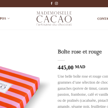
OPOS
CONT
Boîte rose et rouge
Ajouter à la liste de souhaits
445,00
MAD
Une belle boîte rose et rouge co
grammes d’une sélection de choco
ganaches (poivre de timut, carame
passion, framboise, café et vanil
ou de pralinés (cacahuète, pistach
amande, sésame noir, feuilletine