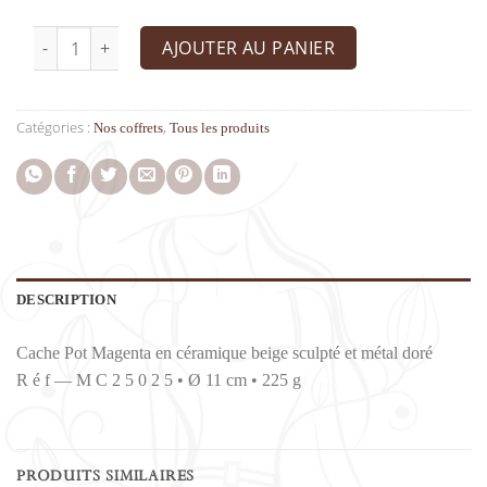
quantité de Cache Pot Magenta en céramique beige sculpté 
AJOUTER AU PANIER
Catégories :
,
Nos coffrets
Tous les produits
DESCRIPTION
Cache Pot Magenta en céramique beige sculpté et métal doré
R é f — M C 2 5 0 2 5 • Ø 11 cm • 225 g
PRODUITS SIMILAIRES